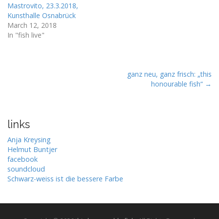
p
O
p
Mastrovito, 23.3.2018,
e
p
e
Kunsthalle Osnabrück
n
e
n
s
n
s
March 12, 2018
i
s
i
n
i
n
In "fish live"
n
n
n
e
n
e
w
e
w
w
w
w
i
w
i
n
i
n
P
ganz neu, ganz frisch: „this
d
n
d
o
d
o
honourable fish“ →
o
w
o
w
)
w
)
s
)
t
links
n
a
Anja Kreysing
v
Helmut Buntjer
facebook
i
soundcloud
g
Schwarz-weiss ist die bessere Farbe
a
t
i