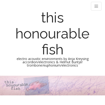
this
honourable
fish
electro acoustic environments by Anja Kreysing
accordion/electronics & Helmut Buntjer
trombone/euphonium/electronics
M
S
k
a
i
i
p
n
t
m
o