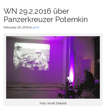
e
c
n
o
WN 29.2.2016 über
n
u
t
Panzerkreuzer Potemkin
e
n
February 29, 2016
in
print
t
Foto: Arndt Zinkand