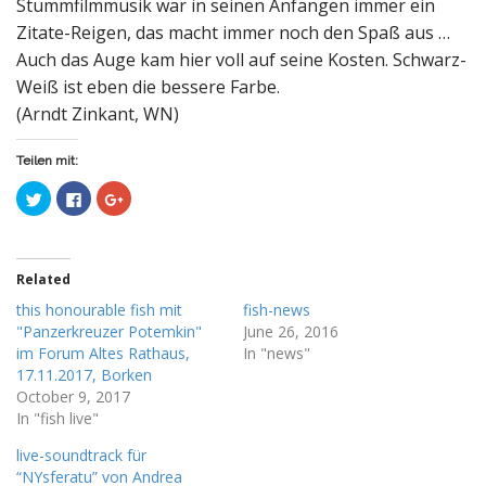
Stummfilmmusik war in seinen Anfängen immer ein
Zitate-Reigen, das macht immer noch den Spaß aus …
Auch das Auge kam hier voll auf seine Kosten. Schwarz-
Weiß ist eben die bessere Farbe.
(Arndt Zinkant, WN)
Teilen mit:
C
C
C
l
l
l
i
i
i
c
c
c
k
k
k
t
t
t
o
o
o
Related
s
s
s
h
h
h
this honourable fish mit
fish-news
a
a
a
r
r
r
"Panzerkreuzer Potemkin"
June 26, 2016
e
e
e
o
o
o
im Forum Altes Rathaus,
In "news"
n
n
n
17.11.2017, Borken
T
F
G
w
a
o
October 9, 2017
i
c
o
t
e
g
In "fish live"
t
b
l
e
o
e
live-soundtrack für
r
o
+
(
k
(
“NYsferatu” von Andrea
O
(
O