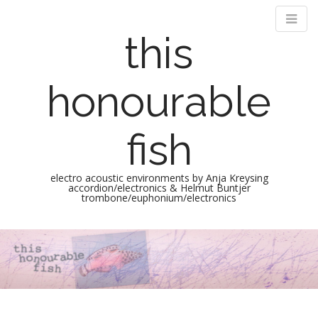
this
honourable
fish
electro acoustic environments by Anja Kreysing
accordion/electronics & Helmut Buntjer
trombone/euphonium/electronics
M
S
k
a
i
i
p
n
t
m
o