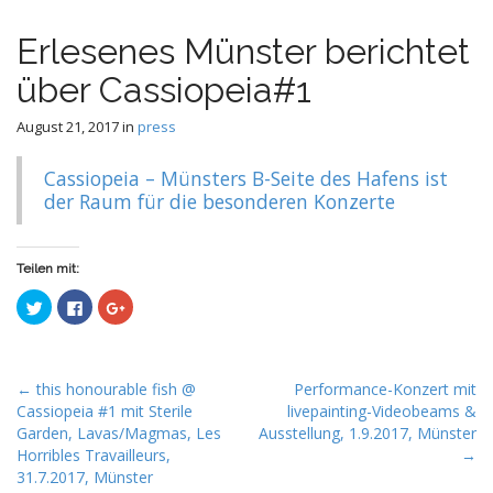
e
c
n
o
Erlesenes Münster berichtet
n
u
t
über Cassiopeia#1
e
n
August 21, 2017
in
press
t
Cassiopeia – Münsters B-Seite des Hafens ist
der Raum für die besonderen Konzerte
Teilen mit:
C
C
C
l
l
l
i
i
i
c
c
c
k
k
k
t
t
t
o
o
o
P
← this honourable fish @
Performance-Konzert mit
s
s
s
h
h
h
Cassiopeia #1 mit Sterile
livepainting-Videobeams &
o
a
a
a
Garden, Lavas/Magmas, Les
Ausstellung, 1.9.2017, Münster
r
r
r
s
e
e
e
Horribles Travailleurs,
→
o
o
o
t
n
n
n
31.7.2017, Münster
T
F
G