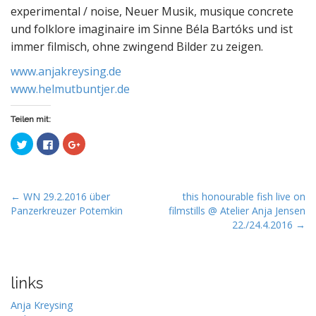
experimental / noise, Neuer Musik, musique concrete
und folklore imaginaire im Sinne Béla Bartóks und ist
immer filmisch, ohne zwingend Bilder zu zeigen.
www.anjakreysing.de
www.helmutbuntjer.de
Teilen mit:
C
C
C
l
l
l
i
i
i
c
c
c
k
k
k
t
t
t
o
o
o
P
← WN 29.2.2016 über
this honourable fish live on
s
s
s
h
h
h
Panzerkreuzer Potemkin
filmstills @ Atelier Anja Jensen
o
a
a
a
22./24.4.2016 →
r
r
r
s
e
e
e
o
o
o
t
n
n
n
T
F
G
n
w
a
o
i
c
o
links
a
t
e
g
t
b
l
e
o
e
v
Anja Kreysing
r
o
+