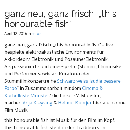
e
c
n
o
ganz neu, ganz frisch: „this
n
u
t
honourable fish“
e
n
April 12, 2016
in
news
t
ganz neu, ganz frisch: „this honourable fish“ – live
bespielte elektroakustische Environments für
Akkordeon/ Elektronik und Posaune/Elektronik.
Als passionierte und eingespielte (Stumm-)filmmusiker
und Performer sowie als Kuratoren der
Stummfilmkonzertreihe
Schwarz weiss ist die bessere
Farbe
“ in Zusammenarbeit mit dem
Cinema &
Kurbelkiste Münster
/ die Linse e.V. Münster,
machen
Anja Kreysing
&
Helmut Buntjer
hier auch ohne
Film Musik.
this honourable fish ist Musik für den
Film im Kopf.
this honourable fish steht in der Tradition von