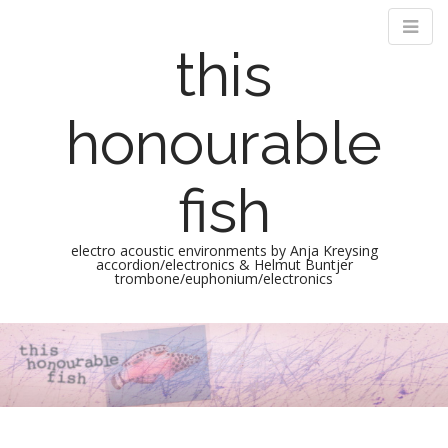
this
honourable
fish
electro acoustic environments by Anja Kreysing
accordion/electronics & Helmut Buntjer
trombone/euphonium/electronics
M
S
k
a
i
i
p
n
t
m
o