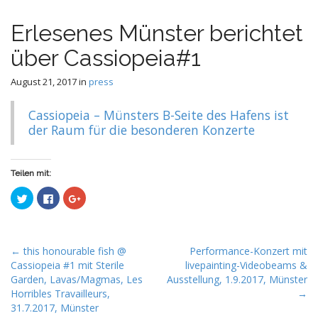
e
c
n
o
Erlesenes Münster berichtet
n
u
t
über Cassiopeia#1
e
n
August 21, 2017
in
press
t
Cassiopeia – Münsters B-Seite des Hafens ist
der Raum für die besonderen Konzerte
Teilen mit:
C
C
C
l
l
l
i
i
i
c
c
c
k
k
k
t
t
t
o
o
o
P
← this honourable fish @
Performance-Konzert mit
s
s
s
h
h
h
Cassiopeia #1 mit Sterile
livepainting-Videobeams &
o
a
a
a
Garden, Lavas/Magmas, Les
Ausstellung, 1.9.2017, Münster
r
r
r
s
e
e
e
Horribles Travailleurs,
→
o
o
o
t
n
n
n
31.7.2017, Münster
T
F
G