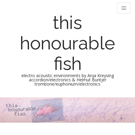
this
honourable
fish
electro acoustic environments by Anja Kreysing
accordion/electronics & Helmut Buntjer
trombone/euphonium/electronics
M
S
k
a
i
i
p
n
t
m
o